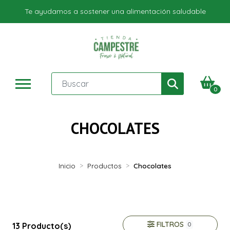
Te ayudamos a sostener una alimentación saludable
0
CHOCOLATES
Inicio
Productos
Chocolates
FILTROS
13 Producto(s)
0