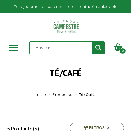
Te ayudamos a sostener una alimentación saludable
0
TÉ/CAFÉ
Inicio
Productos
Té/Café
FILTROS
5 Producto(s)
0