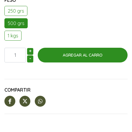
PESO
250 grs
500 grs
1 kgs
+
-
COMPARTIR