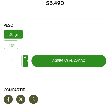
$3.490
PESO
500 grs
1 kgs
+
-
COMPARTIR