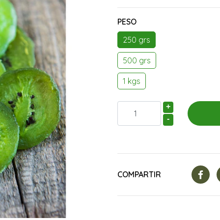
PESO
250 grs
500 grs
1 kgs
+
-
COMPARTIR