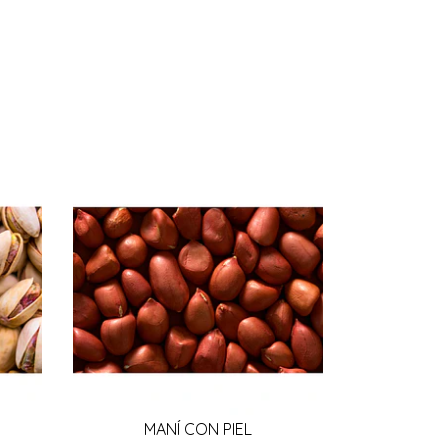
MANÍ CON PIEL
TÉ DE HO