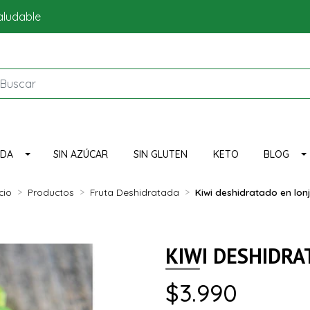
aludable
NDA
SIN AZÚCAR
SIN GLUTEN
KETO
BLOG
icio
Productos
Fruta Deshidratada
Kiwi deshidratado en lon
KIWI DESHIDRA
$3.990